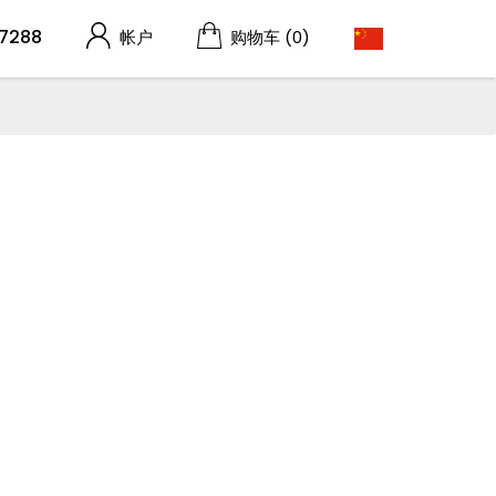
7288
帐户
购物车
(0)