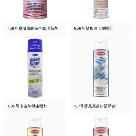
106号桑微風咪錶空氣清新劑
856号壁板清洁脱蜡剂
003号专业除螨虫喷剂
167号婴儿爽身粉清新剂