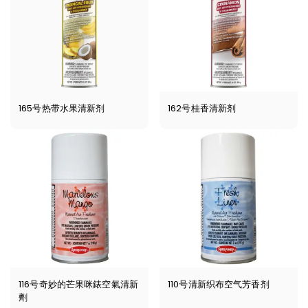
165号热带水果清新剂
162号桂香清新剂
116号奇妙的芒果咪錶空氣清新
110号清新织布空气芳香剂
劑