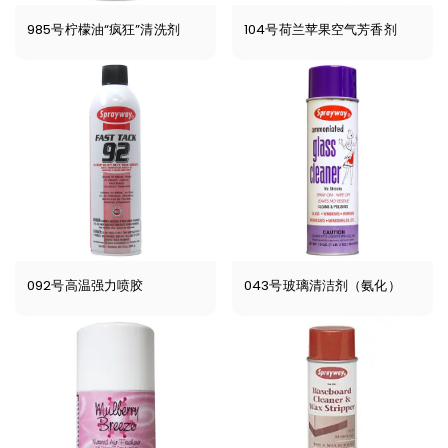
985号柠檬油“疯狂”清洗剂
104号荷兰苹果空气芳香剂
092号高温强力喷胶
043号玻璃清洁剂（氨化）