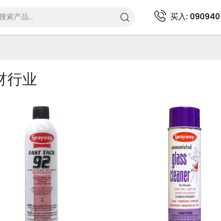
买入:
090940
材行业