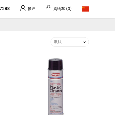
7288
帐户
购物车
(0)