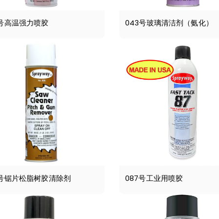
2号高温强力喷胶
043号玻璃清洁剂（氨化）
6号锯片松脂树胶清除剂
087号工业用喷胶