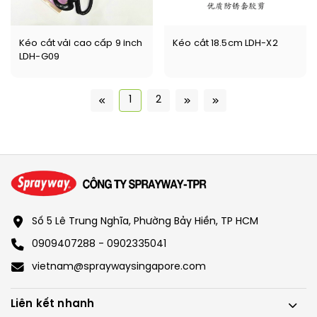
Kéo cắt vải cao cấp 9 inch
Kéo cắt 18.5cm LDH-X2
LDH-G09
1
2
Số 5 Lê Trung Nghĩa, Phường Bảy Hiền, TP HCM
0909407288 - 0902335041
vietnam@spraywaysingapore.com
Liên kết nhanh