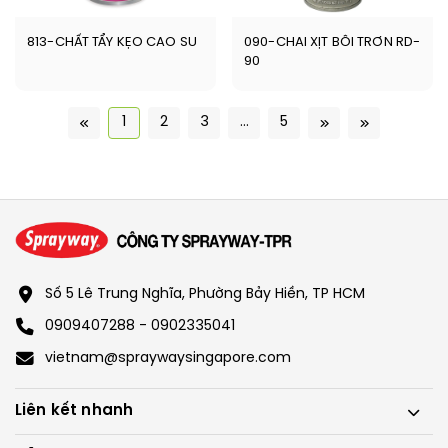
813-CHẤT TẨY KẸO CAO SU
090-CHAI XỊT BÔI TRƠN RD-
90
1
2
3
...
5
Số 5 Lê Trung Nghĩa, Phường Bảy Hiền, TP HCM
0909407288 - 0902335041
vietnam@spraywaysingapore.com
Liên kết nhanh