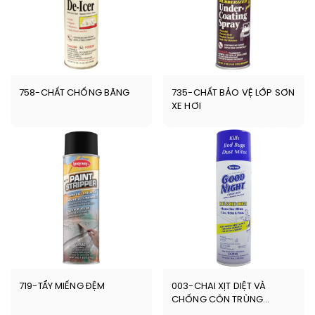
758-CHẤT CHỐNG BĂNG
735-CHẤT BẢO VỆ LỚP SƠN
XE HƠI
719-TẨY MIẾNG ĐỆM
003-CHAI XỊT DIỆT VÀ
CHỐNG CÔN TRÙNG
Sprayway Good Night