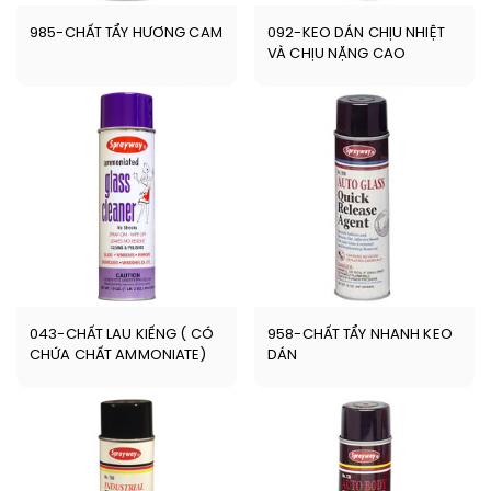
985-CHẤT TẨY HƯƠNG CAM
092-KEO DÁN CHỊU NHIỆT
VÀ CHỊU NẶNG CAO
043-CHẤT LAU KIẾNG ( CÓ
958-CHẤT TẨY NHANH KEO
CHỨA CHẤT AMMONIATE)
DÁN