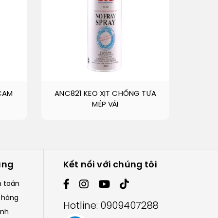
CAM
ANC821 KEO XỊT CHỐNG TƯA
MÉP VẢI
àng
Kết nối với chúng tôi
h toán
 hàng
Hotline:
0909407288
ành